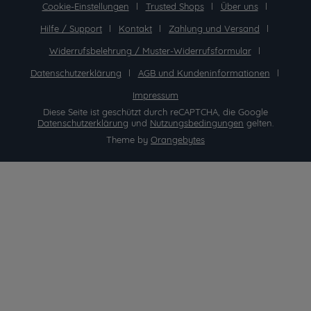
Cookie-Einstellungen
Trusted Shops
Über uns
Hilfe / Support
Kontakt
Zahlung und Versand
Widerrufsbelehrung / Muster-Widerrufsformular
Datenschutzerklärung
AGB und Kundeninformationen
Impressum
Diese Seite ist geschützt durch reCAPTCHA, die Google
Datenschutzerklärung
und
Nutzungsbedingungen
gelten.
Theme by
Orangebytes