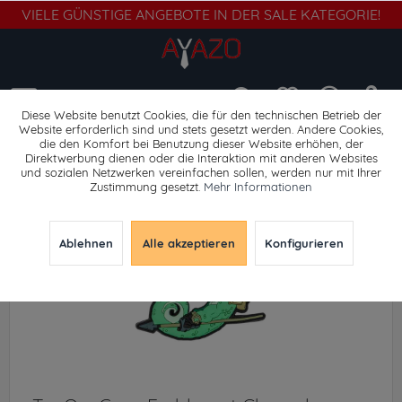
VIELE GÜNSTIGE ANGEBOTE IN DER SALE KATEGORIE!
Menü
Diese Website benutzt Cookies, die für den technischen Betrieb der
Website erforderlich sind und stets gesetzt werden. Andere Cookies,
die den Komfort bei Benutzung dieser Website erhöhen, der
Abzeichen
Direktwerbung dienen oder die Interaktion mit anderen Websites
und sozialen Netzwerken vereinfachen sollen, werden nur mit Ihrer
Zustimmung gesetzt.
Mehr Informationen
Ablehnen
Alle akzeptieren
Konfigurieren