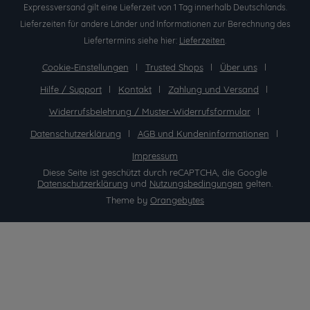
Expressversand gilt eine Lieferzeit von 1 Tag innerhalb Deutschlands.
Lieferzeiten für andere Länder und Informationen zur Berechnung des
Liefertermins siehe hier:
Lieferzeiten
.
Cookie-Einstellungen
Trusted Shops
Über uns
Hilfe / Support
Kontakt
Zahlung und Versand
Widerrufsbelehrung / Muster-Widerrufsformular
Datenschutzerklärung
AGB und Kundeninformationen
Impressum
Diese Seite ist geschützt durch reCAPTCHA, die Google
Datenschutzerklärung
und
Nutzungsbedingungen
gelten.
Theme by
Orangebytes