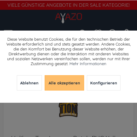
VIELE GÜNSTIGE ANGEBOTE IN DER SALE KATEGORIE!
Menü
Diese Website benutzt Cookies, die für den technischen Betrieb der
Website erforderlich sind und stets gesetzt werden. Andere Cookies,
die den Komfort bei Benutzung dieser Website erhöhen, der
Abzeichen
Direktwerbung dienen oder die Interaktion mit anderen Websites
und sozialen Netzwerken vereinfachen sollen, werden nur mit Ihrer
Zustimmung gesetzt.
Mehr Informationen
Ablehnen
Alle akzeptieren
Konfigurieren