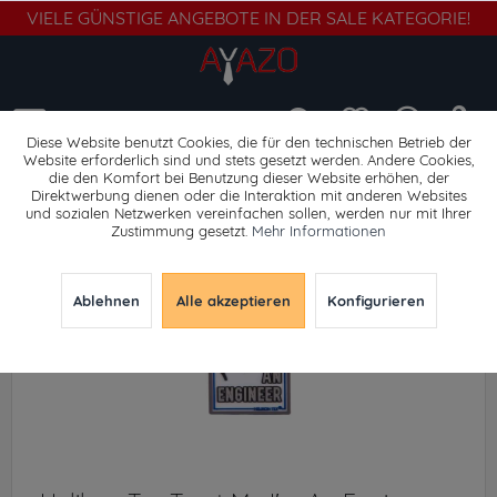
VIELE GÜNSTIGE ANGEBOTE IN DER SALE KATEGORIE!
Menü
Diese Website benutzt Cookies, die für den technischen Betrieb der
Website erforderlich sind und stets gesetzt werden. Andere Cookies,
die den Komfort bei Benutzung dieser Website erhöhen, der
Abzeichen
Direktwerbung dienen oder die Interaktion mit anderen Websites
und sozialen Netzwerken vereinfachen sollen, werden nur mit Ihrer
Zustimmung gesetzt.
Mehr Informationen
Ablehnen
Alle akzeptieren
Konfigurieren