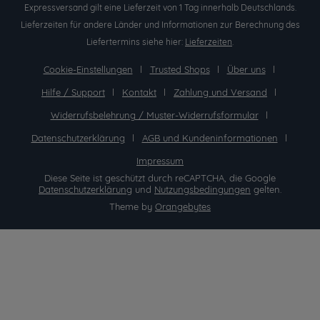
Expressversand gilt eine Lieferzeit von 1 Tag innerhalb Deutschlands.
Lieferzeiten für andere Länder und Informationen zur Berechnung des
Liefertermins siehe hier:
Lieferzeiten
.
Cookie-Einstellungen
Trusted Shops
Über uns
Hilfe / Support
Kontakt
Zahlung und Versand
Widerrufsbelehrung / Muster-Widerrufsformular
Datenschutzerklärung
AGB und Kundeninformationen
Impressum
Diese Seite ist geschützt durch reCAPTCHA, die Google
Datenschutzerklärung
und
Nutzungsbedingungen
gelten.
Theme by
Orangebytes