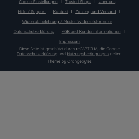
Cookie-Einstellungen
Trusted Shops
Über uns
Hilfe / Support
Kontakt
Zahlung und Versand
Widerrufsbelehrung / Muster-Widerrufsformular
Datenschutzerklärung
AGB und Kundeninformationen
Impressum
Diese Seite ist geschützt durch reCAPTCHA, die Google
Datenschutzerklärung
und
Nutzungsbedingungen
gelten.
Theme by
Orangebytes