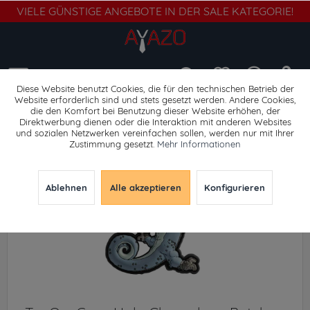
VIELE GÜNSTIGE ANGEBOTE IN DER SALE KATEGORIE!
Menü
Diese Website benutzt Cookies, die für den technischen Betrieb der
Website erforderlich sind und stets gesetzt werden. Andere Cookies,
die den Komfort bei Benutzung dieser Website erhöhen, der
Abzeichen
Direktwerbung dienen oder die Interaktion mit anderen Websites
und sozialen Netzwerken vereinfachen sollen, werden nur mit Ihrer
Zustimmung gesetzt.
Mehr Informationen
Ablehnen
Alle akzeptieren
Konfigurieren