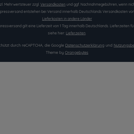
etzl. Mehrwertsteuer zzgl.
Versandkosten
und ggf. Nachnahmegebühren, wenn nich
Expressversand entstehen bei Versand innerhalb Deutschlands Versandkosten von 
Lieferkosten in andere Länder
pressversand gilt eine Lieferzeit von 1 Tag innerhalb Deutschlands. Lieferzeite
siehe hier:
Lieferzeiten
.
eschützt durch reCAPTCHA, die Google
Datenschutzerklärung
und
Nutzungsb
Theme by
Orangebytes