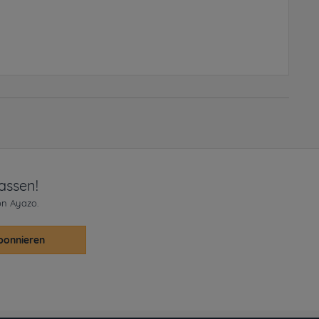
assen!
on Ayazo.
bonnieren