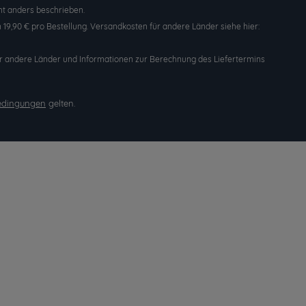
t anders beschrieben.
19,90 € pro Bestellung. Versandkosten für andere Länder siehe hier:
n für andere Länder und Informationen zur Berechnung des Liefertermins
edingungen
gelten.