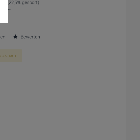
 € *
(22,5% gespart)
frei**
rbar
ken
Bewerten
 sichern