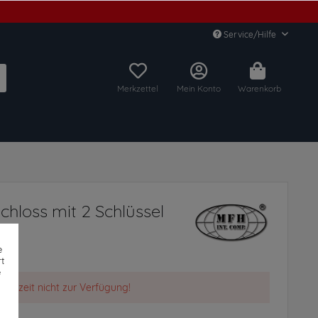
Service/Hilfe
Merkzettel
Mein Konto
Warenkorb
chloss mit 2 Schlüssel
e
t
e
t derzeit nicht zur Verfügung!