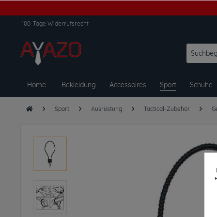
100-Tage Widerrufsrecht
Home
Bekleidung
Accessoires
Sport
Schuhe
Sport
Ausrüstung
Tactical-Zubehör
G