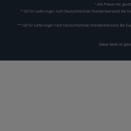
* Alle Preise inkl. ges
** Gilt für Lieferungen nach Deutschland bei Standardversand. Bei 
*** Gilt für Lieferungen nach Deutschland bei Standardversand. Bei Ex
Diese Seite ist g