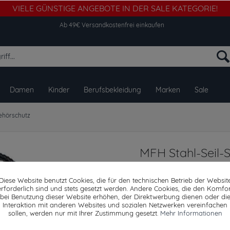
VIELE GÜNSTIGE ANGEBOTE IN DER SALE KATEGORIE!
Ab 49€ Versandkostenfrei einkaufen
Damen
Kinder
Berufsbekleidung
Marken
Sale
ehörschutz
MFH Stahl-Seil-S
Länge: 36 cm
Diese Website benutzt Cookies, die für den technischen Betrieb der Websit
erforderlich sind und stets gesetzt werden. Andere Cookies, die den Komfor
bei Benutzung dieser Website erhöhen, der Direktwerbung dienen oder di
Interaktion mit anderen Websites und sozialen Netzwerken vereinfachen
Dieser Artikel steh
sollen, werden nur mit Ihrer Zustimmung gesetzt.
Mehr Informationen