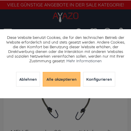
VIELE GÜNSTIGE ANGEBOTE IN DER SALE KATEGORIE!
Menü
Diese Website benutzt Cookies, die für den technischen Betrieb der
Website erforderlich sind und stets gesetzt werden. Andere Cookies,
die den Komfort bei Benutzung dieser Website erhöhen, der
Gehörschutz
Direktwerbung dienen oder die Interaktion mit anderen Websites
und sozialen Netzwerken vereinfachen sollen, werden nur mit Ihrer
Zustimmung gesetzt.
Mehr Informationen
Ablehnen
Alle akzeptieren
Konfigurieren