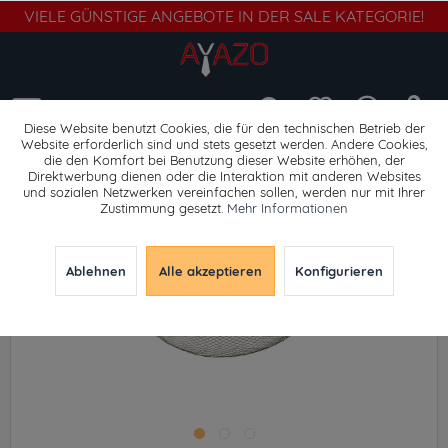
VIELE GÜNSTIGE ANGEBOTE IN DER SALE KATEGORIE!
Menü
Diese Website benutzt Cookies, die für den technischen Betrieb der
Website erforderlich sind und stets gesetzt werden. Andere Cookies,
die den Komfort bei Benutzung dieser Website erhöhen, der
Gehörschutz
Direktwerbung dienen oder die Interaktion mit anderen Websites
und sozialen Netzwerken vereinfachen sollen, werden nur mit Ihrer
Zustimmung gesetzt.
Mehr Informationen
Ablehnen
Alle akzeptieren
Konfigurieren