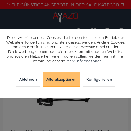
VIELE GÜNSTIGE ANGEBOTE IN DER SALE KATEGORIE!
Menü
Diese Website benutzt Cookies, die für den technischen Betrieb der
Website erforderlich sind und stets gesetzt werden. Andere Cookies,
die den Komfort bei Benutzung dieser Website erhöhen, der
Gehörschutz
Direktwerbung dienen oder die Interaktion mit anderen Websites
und sozialen Netzwerken vereinfachen sollen, werden nur mit Ihrer
Zustimmung gesetzt.
Mehr Informationen
Ablehnen
Alle akzeptieren
Konfigurieren