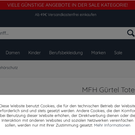
VIELE GÜNSTIGE ANGEBOTE IN DER SALE KATEGORIE!
Ab 49€ Versandkostenfrei einkaufen
Damen
Kinder
Berufsbekleidung
Marken
Sale
ehörschutz
MFH Gürtel Tote
Metallschloss ca
Diese Website benutzt Cookies, die für den technischen Betrieb der Websit
erforderlich sind und stets gesetzt werden. Andere Cookies, die den Komfor
bei Benutzung dieser Website erhöhen, der Direktwerbung dienen oder di
Interaktion mit anderen Websites und sozialen Netzwerken vereinfachen
Dieser Artikel steh
sollen, werden nur mit Ihrer Zustimmung gesetzt.
Mehr Informationen