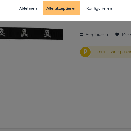
9,99 € *
12,49
Ablehnen
Alle akzeptieren
Konfigurieren
inkl. MwSt.
ab 49€ versandkosten
Derzeit leider nicht liefe
Vergleichen
Mer
P
Jetzt
Bonuspunkte