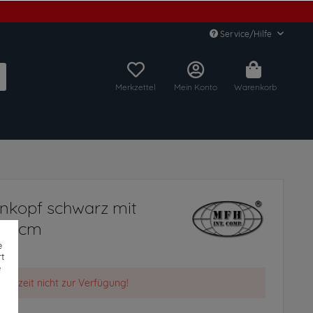
Service/Hilfe
Merkzettel
Mein Konto
Warenkorb
nkopf schwarz mit
. 3 cm
e
t
e
t derzeit nicht zur Verfügung!