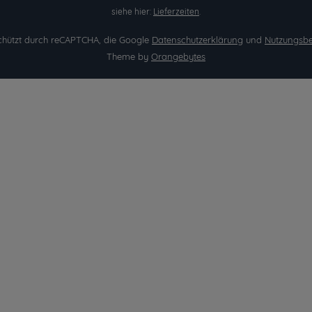
siehe hier:
Lieferzeiten
.
eschützt durch reCAPTCHA, die Google
Datenschutzerklärung
und
Nutzungsb
Theme by
Orangebytes