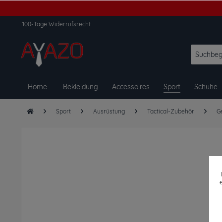
100-Tage Widerrufsrecht
Home
Bekleidung
Accessoires
Sport
Schuhe
Sport
Ausrüstung
Tactical-Zubehör
G