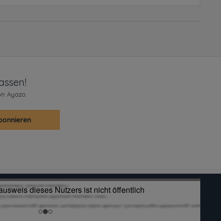
assen!
on Ayazo.
bonnieren