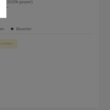
 € *
(20,02% gespart)
frei**
rbar
ken
Bewerten
 sichern