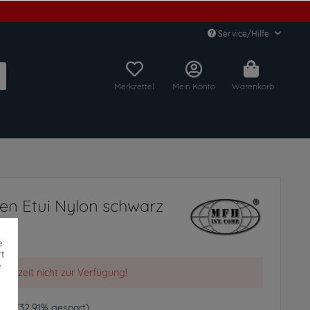
Service/Hilfe
Merkzettel
Mein Konto
Warenkorb
en Etui Nylon schwarz
e
t
e
t derzeit nicht zur Verfügung!
 € *
(32,91% gespart)