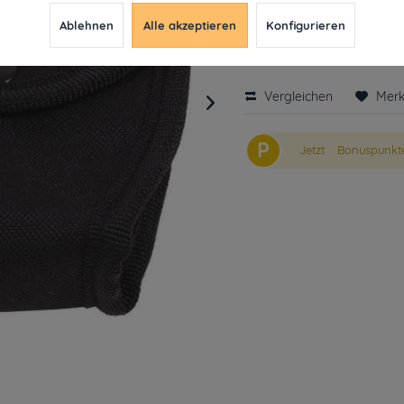
inkl. MwSt.
ab 49€ versandkosten
Ablehnen
Alle akzeptieren
Konfigurieren
Derzeit leider nicht liefe
Vergleichen
Mer
P
Jetzt
Bonuspunkte