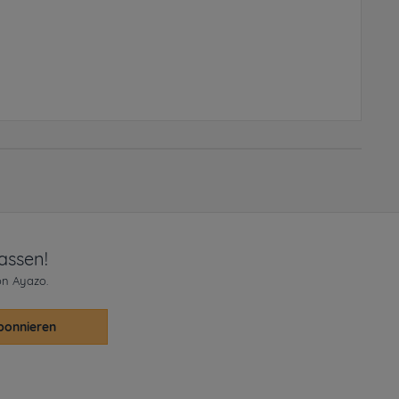
assen!
on Ayazo.
bonnieren