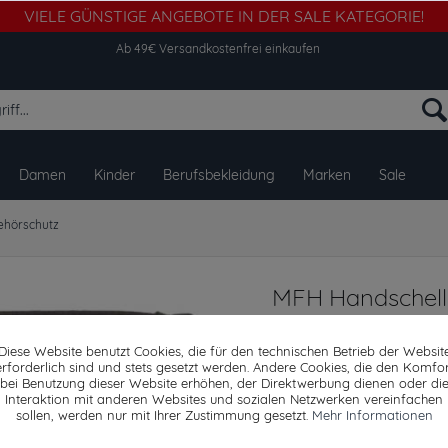
VIELE GÜNSTIGE ANGEBOTE IN DER SALE KATEGORIE!
Ab 49€ Versandkostenfrei einkaufen
Damen
Kinder
Berufsbekleidung
Marken
Sale
ehörschutz
MFH Handschell
Diese Website benutzt Cookies, die für den technischen Betrieb der Websit
erforderlich sind und stets gesetzt werden. Andere Cookies, die den Komfor
bei Benutzung dieser Website erhöhen, der Direktwerbung dienen oder di
Dieser Artikel steh
Interaktion mit anderen Websites und sozialen Netzwerken vereinfachen
sollen, werden nur mit Ihrer Zustimmung gesetzt.
Mehr Informationen
9,99 € *
14,89