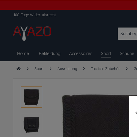
100-Tage Widerrufsrecht
Home
Bekleidung
Accessoires
Sport
Schuhe
Sport
Ausrüstung
Tactical-Zubehör
G