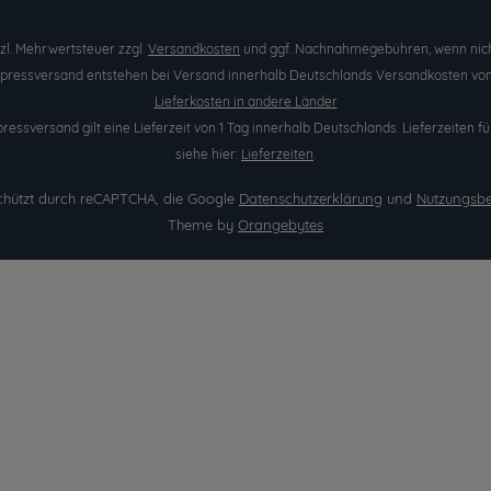
etzl. Mehrwertsteuer zzgl.
Versandkosten
und ggf. Nachnahmegebühren, wenn nich
Expressversand entstehen bei Versand innerhalb Deutschlands Versandkosten von 
Lieferkosten in andere Länder
pressversand gilt eine Lieferzeit von 1 Tag innerhalb Deutschlands. Lieferzeite
siehe hier:
Lieferzeiten
.
eschützt durch reCAPTCHA, die Google
Datenschutzerklärung
und
Nutzungsb
Theme by
Orangebytes