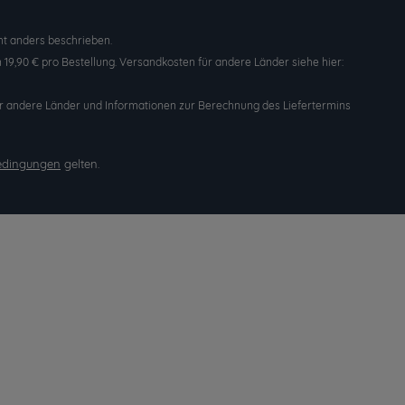
t anders beschrieben.
19,90 € pro Bestellung. Versandkosten für andere Länder siehe hier:
n für andere Länder und Informationen zur Berechnung des Liefertermins
edingungen
gelten.