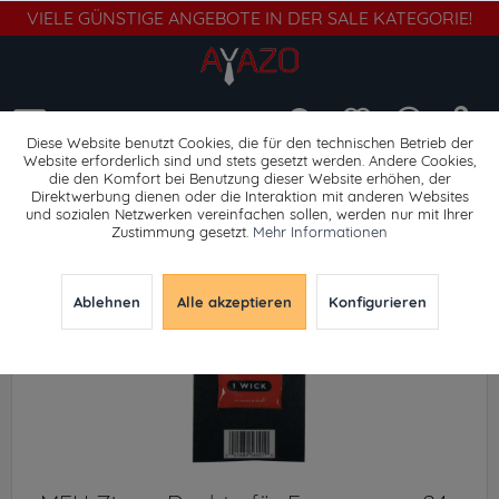
VIELE GÜNSTIGE ANGEBOTE IN DER SALE KATEGORIE!
Menü
Diese Website benutzt Cookies, die für den technischen Betrieb der
Website erforderlich sind und stets gesetzt werden. Andere Cookies,
die den Komfort bei Benutzung dieser Website erhöhen, der
Gehörschutz
Direktwerbung dienen oder die Interaktion mit anderen Websites
und sozialen Netzwerken vereinfachen sollen, werden nur mit Ihrer
Zustimmung gesetzt.
Mehr Informationen
Ablehnen
Alle akzeptieren
Konfigurieren