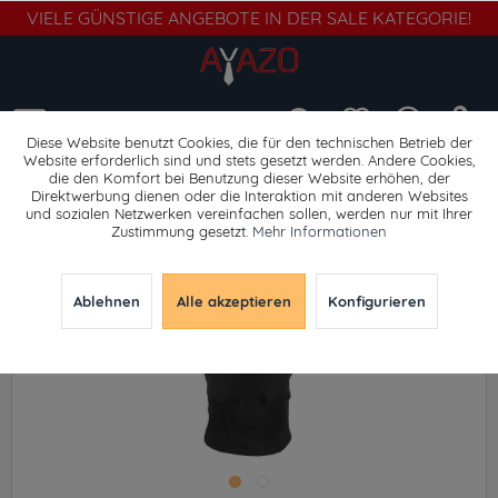
VIELE GÜNSTIGE ANGEBOTE IN DER SALE KATEGORIE!
Menü
Diese Website benutzt Cookies, die für den technischen Betrieb der
Website erforderlich sind und stets gesetzt werden. Andere Cookies,
die den Komfort bei Benutzung dieser Website erhöhen, der
Hauben
Direktwerbung dienen oder die Interaktion mit anderen Websites
und sozialen Netzwerken vereinfachen sollen, werden nur mit Ihrer
Zustimmung gesetzt.
Mehr Informationen
Ablehnen
Alle akzeptieren
Konfigurieren