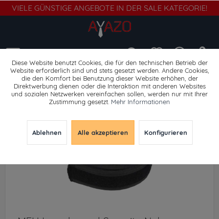
VIELE GÜNSTIGE ANGEBOTE IN DER SALE KATEGORIE!
Menü
Diese Website benutzt Cookies, die für den technischen Betrieb der
Website erforderlich sind und stets gesetzt werden. Andere Cookies,
die den Komfort bei Benutzung dieser Website erhöhen, der
Tragegurt
Direktwerbung dienen oder die Interaktion mit anderen Websites
und sozialen Netzwerken vereinfachen sollen, werden nur mit Ihrer
Zustimmung gesetzt.
Mehr Informationen
Ablehnen
Alle akzeptieren
Konfigurieren