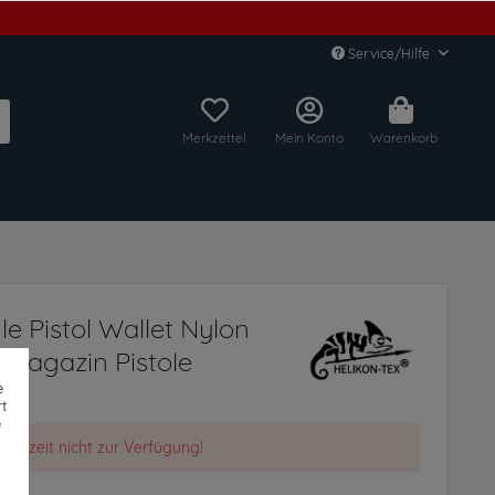
Service/Hilfe
Merkzettel
Mein Konto
Warenkorb
le Pistol Wallet Nylon
Magazin Pistole
e
t
e
t derzeit nicht zur Verfügung!