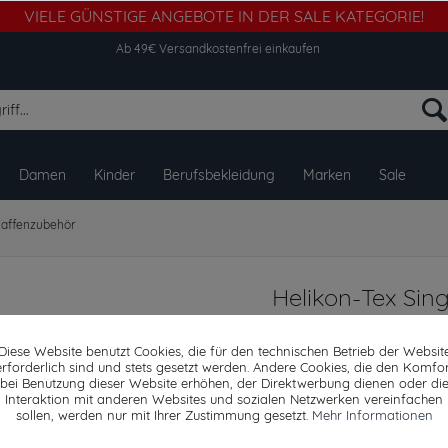
VIELE GÜNSTIGE ANGEBOTE IN DER SALE KATEGORIE!
Ab 49€ Versandkostenfrei einkaufen
Damen
Kinder
Berufsbekleidung
Marken
Sale
affenzubehör
Helikon-Tex Sing
Melange Tasche 
Diese Website benutzt Cookies, die für den technischen Betrieb der Websit
erforderlich sind und stets gesetzt werden. Andere Cookies, die den Komfor
bei Benutzung dieser Website erhöhen, der Direktwerbung dienen oder di
Interaktion mit anderen Websites und sozialen Netzwerken vereinfachen
Dieser Artikel steh
sollen, werden nur mit Ihrer Zustimmung gesetzt.
Mehr Informationen