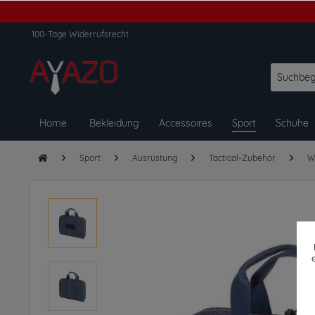
100-Tage Widerrufsrecht
Home
Bekleidung
Accessoires
Sport
Schuhe
Sport
Ausrüstung
Tactical-Zubehör
W