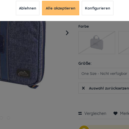
12,59 € *
37,
Ablehnen
Alle akzeptieren
Konfigurieren
inkl. MwSt.
ab 49€ versandkosten
Derzeit leider nicht liefe
Farbe
Größe:
Auswahl zurücksetze
Vergleichen
Mer