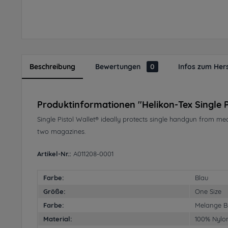
Beschreibung
Bewertungen
0
Infos zum Hers
Produktinformationen "Helikon-Tex Single P
Single Pistol Wallet® ideally protects single handgun from m
two magazines.
Artikel-Nr.:
A011208-0001
Farbe:
Blau
Größe:
One Size
Farbe:
Melange B
Material:
100% Nylo