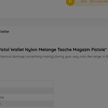
P
Jetzt
Bonuspunkte
teller
istol Wallet Nylon Melange Tasche Magazin Pistole"
echanical damage (scratching mainly),during your way onto the range. In 
lue
n