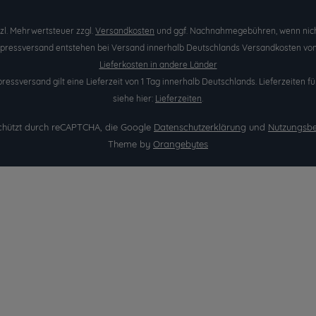
etzl. Mehrwertsteuer zzgl.
Versandkosten
und ggf. Nachnahmegebühren, wenn nich
Expressversand entstehen bei Versand innerhalb Deutschlands Versandkosten von 
Lieferkosten in andere Länder
pressversand gilt eine Lieferzeit von 1 Tag innerhalb Deutschlands. Lieferzeite
siehe hier:
Lieferzeiten
.
eschützt durch reCAPTCHA, die Google
Datenschutzerklärung
und
Nutzungsb
Theme by
Orangebytes