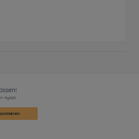
assen!
on Ayazo.
bonnieren