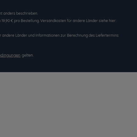
t anders beschrieben.
19,90 € pro Bestellung. Versandkosten für andere Länder siehe hier:
n für andere Länder und Informationen zur Berechnung des Liefertermins
edingungen
gelten.