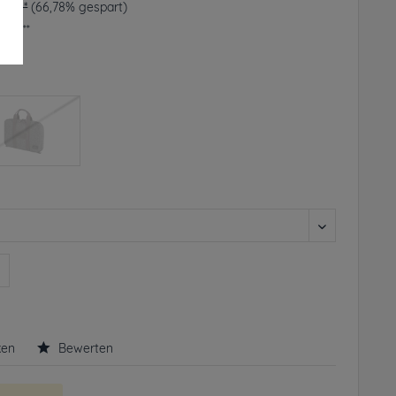
90 € *
(66,78% gespart)
frei**
rbar
n
ken
Bewerten