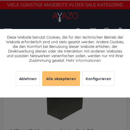
VIELE GÜNSTIGE ANGEBOTE IN DER SALE KATEGORIE!
Menü
Diese Website benutzt Cookies, die für den technischen Betrieb der
Website erforderlich sind und stets gesetzt werden. Andere Cookies,
die den Komfort bei Benutzung dieser Website erhöhen, der
Waffenzubehör
Direktwerbung dienen oder die Interaktion mit anderen Websites
und sozialen Netzwerken vereinfachen sollen, werden nur mit Ihrer
Zustimmung gesetzt.
Mehr Informationen
Ablehnen
Alle akzeptieren
Konfigurieren