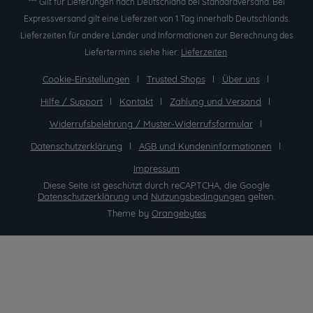
*** Gilt für Lieferungen nach Deutschland bei Standardversand. Bei
Expressversand gilt eine Lieferzeit von 1 Tag innerhalb Deutschlands.
Lieferzeiten für andere Länder und Informationen zur Berechnung des
Liefertermins siehe hier:
Lieferzeiten
.
Cookie-Einstellungen
Trusted Shops
Über uns
Hilfe / Support
Kontakt
Zahlung und Versand
Widerrufsbelehrung / Muster-Widerrufsformular
Datenschutzerklärung
AGB und Kundeninformationen
Impressum
Diese Seite ist geschützt durch reCAPTCHA, die Google
Datenschutzerklärung
und
Nutzungsbedingungen
gelten.
Theme by
Orangebytes