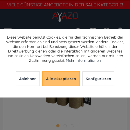
VIELE GÜNSTIGE ANGEBOTE IN DER SALE KATEGORIE!
Menü
Diese Website benutzt Cookies, die für den technischen Betrieb der
Website erforderlich sind und stets gesetzt werden. Andere Cookies,
die den Komfort bei Benutzung dieser Website erhöhen, der
Waffenzubehör
Direktwerbung dienen oder die Interaktion mit anderen Websites
und sozialen Netzwerken vereinfachen sollen, werden nur mit Ihrer
Zustimmung gesetzt.
Mehr Informationen
Ablehnen
Alle akzeptieren
Konfigurieren