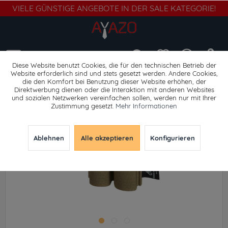
VIELE GÜNSTIGE ANGEBOTE IN DER SALE KATEGORIE!
Menü
Diese Website benutzt Cookies, die für den technischen Betrieb der
Website erforderlich sind und stets gesetzt werden. Andere Cookies,
die den Komfort bei Benutzung dieser Website erhöhen, der
Waffenzubehör
Direktwerbung dienen oder die Interaktion mit anderen Websites
und sozialen Netzwerken vereinfachen sollen, werden nur mit Ihrer
Zustimmung gesetzt.
Mehr Informationen
Ablehnen
Alle akzeptieren
Konfigurieren