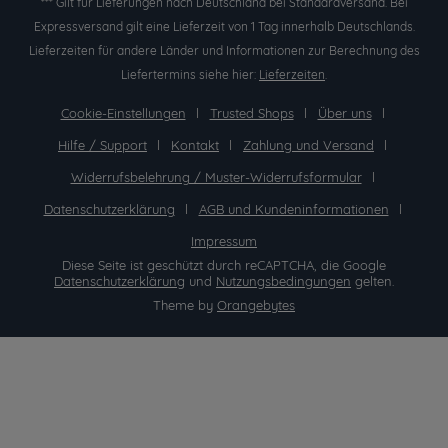
*** Gilt für Lieferungen nach Deutschland bei Standardversand. Bei
Expressversand gilt eine Lieferzeit von 1 Tag innerhalb Deutschlands.
Lieferzeiten für andere Länder und Informationen zur Berechnung des
Liefertermins siehe hier:
Lieferzeiten
.
Cookie-Einstellungen
Trusted Shops
Über uns
Hilfe / Support
Kontakt
Zahlung und Versand
Widerrufsbelehrung / Muster-Widerrufsformular
Datenschutzerklärung
AGB und Kundeninformationen
Impressum
Diese Seite ist geschützt durch reCAPTCHA, die Google
Datenschutzerklärung
und
Nutzungsbedingungen
gelten.
Theme by
Orangebytes