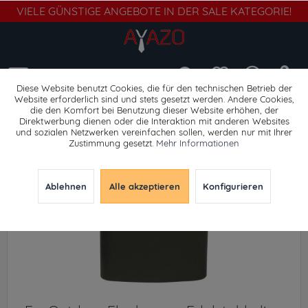
VIELE GÜNSTIGE ANGEBOTE IN DER SALE KATEGORIE!
Menü
Diese Website benutzt Cookies, die für den technischen Betrieb der
Website erforderlich sind und stets gesetzt werden. Andere Cookies,
die den Komfort bei Benutzung dieser Website erhöhen, der
Trinkflaschen & Boxen
Direktwerbung dienen oder die Interaktion mit anderen Websites
und sozialen Netzwerken vereinfachen sollen, werden nur mit Ihrer
Zustimmung gesetzt.
Mehr Informationen
Ablehnen
Alle akzeptieren
Konfigurieren