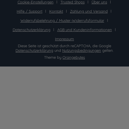
Cookie-Einstellungen
Trusted Shops
Über uns
Hilfe / Support
Kontakt
Zahlung und Versand
Widerrufsbelehrung / Muster-Widerrufsformular
Datenschutzerklärung
AGB und Kundeninformationen
Impressum
Diese Seite ist geschützt durch reCAPTCHA, die Google
Datenschutzerklärung
und
Nutzungsbedingungen
gelten.
Theme by
Orangebytes