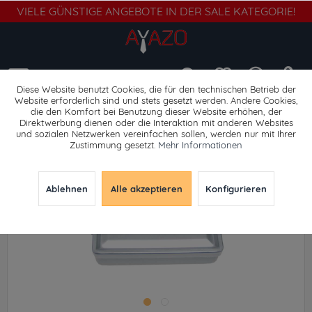
VIELE GÜNSTIGE ANGEBOTE IN DER SALE KATEGORIE!
Menü
Diese Website benutzt Cookies, die für den technischen Betrieb der
Website erforderlich sind und stets gesetzt werden. Andere Cookies,
die den Komfort bei Benutzung dieser Website erhöhen, der
Trinkflaschen & Boxen
Direktwerbung dienen oder die Interaktion mit anderen Websites
und sozialen Netzwerken vereinfachen sollen, werden nur mit Ihrer
Zustimmung gesetzt.
Mehr Informationen
Ablehnen
Alle akzeptieren
Konfigurieren