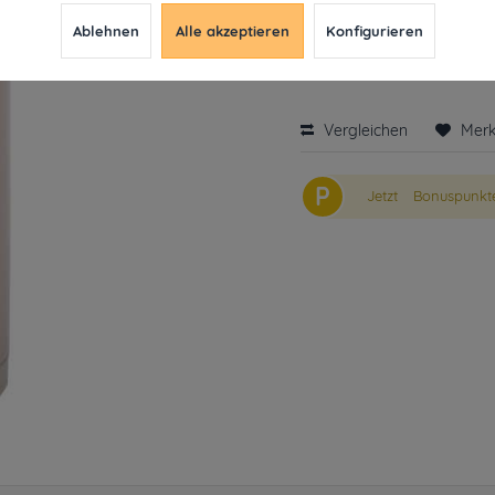
9,99 € *
20,49
Ablehnen
Alle akzeptieren
Konfigurieren
inkl. MwSt.
ab 49€ versandkosten
Derzeit leider nicht liefe
Vergleichen
Mer
P
Jetzt
Bonuspunkte