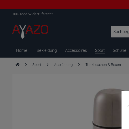
100-Tage Widerrufsrecht
Home
Bekleidung
Accessoires
Sport
Schuhe
Sport
Ausrüstung
Trinkflaschen & Boxen