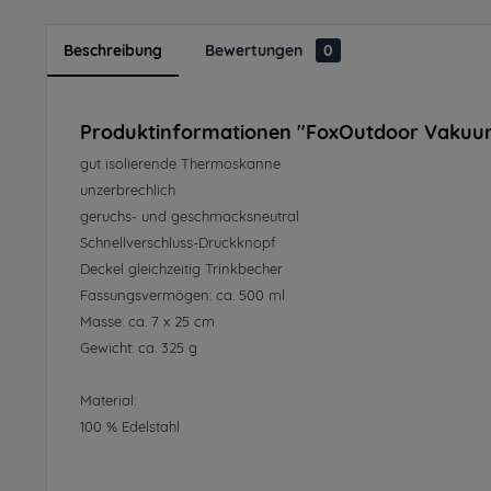
Beschreibung
Bewertungen
0
Produktinformationen "FoxOutdoor Vakuum
gut isolierende Thermoskanne
unzerbrechlich
geruchs- und geschmacksneutral
Schnellverschluss-Druckknopf
Deckel gleichzeitig Trinkbecher
Fassungsvermögen: ca. 500 ml
Masse: ca. 7 x 25 cm
Gewicht: ca. 325 g
Material:
100 % Edelstahl