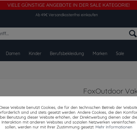
VIELE GÜNSTIGE ANGEBOTE IN DER SALE KATEGORIE!
Ab 49€ Versandkostenfrei einkaufen
Damen
Kinder
Berufsbekleidung
Marken
Sale
FoxOutdoor Va
500 ml Schnellve
Diese Website benutzt Cookies, die für den technischen Betrieb der Websit
erforderlich sind und stets gesetzt werden. Andere Cookies, die den Komfor
bei Benutzung dieser Website erhöhen, der Direktwerbung dienen oder di
Interaktion mit anderen Websites und sozialen Netzwerken vereinfachen
Dieser Artikel steh
sollen, werden nur mit Ihrer Zustimmung gesetzt.
Mehr Informationen