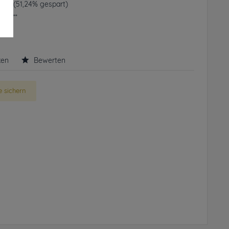
 € *
(51,24% gespart)
frei**
rbar
ken
Bewerten
 sichern