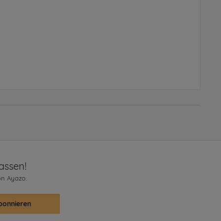
assen!
on Ayazo.
bonnieren