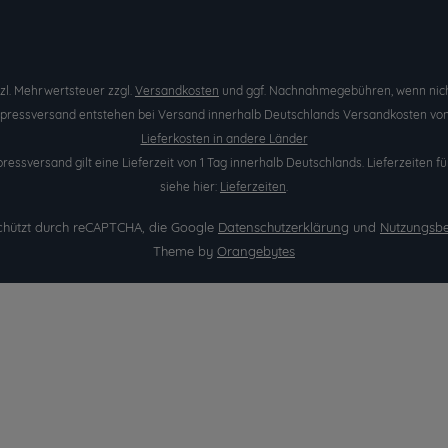
etzl. Mehrwertsteuer zzgl.
Versandkosten
und ggf. Nachnahmegebühren, wenn nich
Expressversand entstehen bei Versand innerhalb Deutschlands Versandkosten von 
Lieferkosten in andere Länder
pressversand gilt eine Lieferzeit von 1 Tag innerhalb Deutschlands. Lieferzeite
siehe hier:
Lieferzeiten
.
eschützt durch reCAPTCHA, die Google
Datenschutzerklärung
und
Nutzungsb
Theme by
Orangebytes