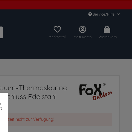
Service/Hilfe
Merkzettel
Mein Konto
Warenkorb
kuum-Thermoskanne
rschluss Edelstahl
e
t
e
t derzeit nicht zur Verfügung!