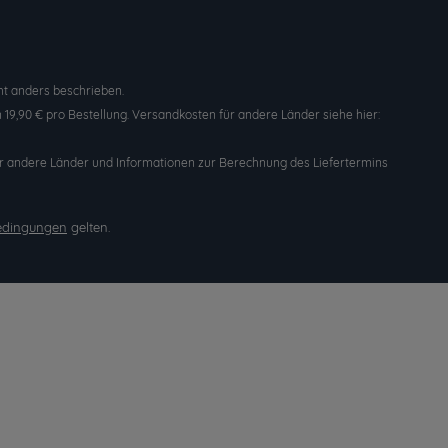
t anders beschrieben.
19,90 € pro Bestellung. Versandkosten für andere Länder siehe hier:
n für andere Länder und Informationen zur Berechnung des Liefertermins
edingungen
gelten.