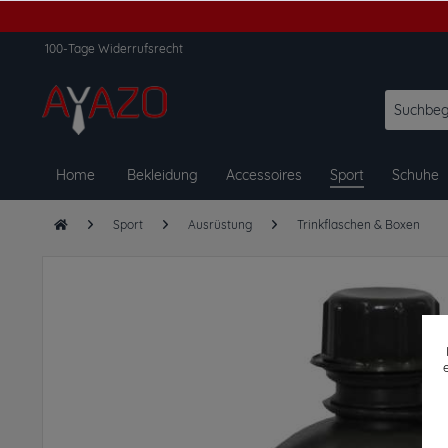
100-Tage Widerrufsrecht
Home
Bekleidung
Accessoires
Sport
Schuhe
Sport
Ausrüstung
Trinkflaschen & Boxen