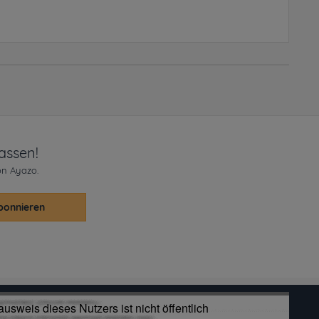
assen!
on Ayazo.
bonnieren