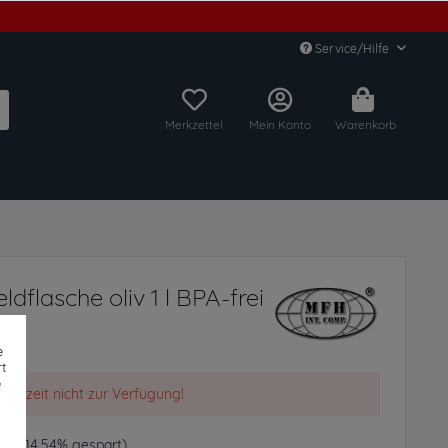
Service/Hilfe
Merkzettel
Mein Konto
Warenkorb
dflasche oliv 1 l BPA-frei
e
t
e
t derzeit nicht zur Verfügung!
€ *
(14,54% gespart)