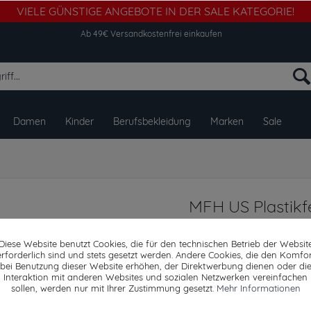
VIELE GÜNSTIGE ANGEBOTE IN DER SALE KATEGORIE!
Ab 49€ Versandkostenfrei einkaufen
Damen
Kinder
Berufsbekleidung
Marken
Sale
MFH US Plastikfel
Diese Website benutzt Cookies, die für den technischen Betrieb der Websit
erforderlich sind und stets gesetzt werden. Andere Cookies, die den Komfor
bei Benutzung dieser Website erhöhen, der Direktwerbung dienen oder di
Dieser Artikel steh
Interaktion mit anderen Websites und sozialen Netzwerken vereinfachen
sollen, werden nur mit Ihrer Zustimmung gesetzt.
Mehr Informationen
9,99 € *
11,69 