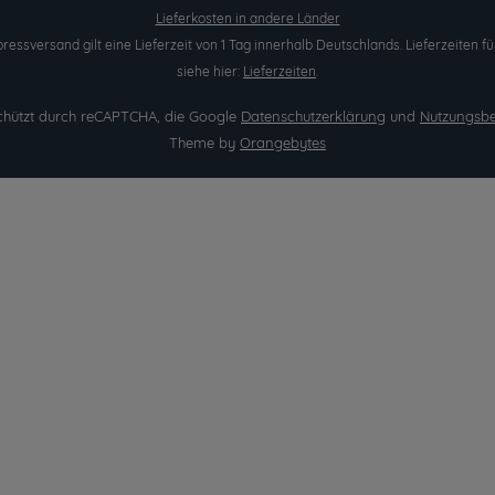
Lieferkosten in andere Länder
pressversand gilt eine Lieferzeit von 1 Tag innerhalb Deutschlands. Lieferzeite
siehe hier:
Lieferzeiten
.
eschützt durch reCAPTCHA, die Google
Datenschutzerklärung
und
Nutzungsb
Theme by
Orangebytes