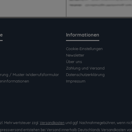
ce
Informationen
Cookie-Einstellungen
Newsletter
Über uns
Zahlung und Versand
rung / Muster-Widerrufsformular
Datenschutzerklärung
eninformationen
Impressum
etzl. Mehrwertsteuer zzgl.
Versandkosten
und ggf. Nachnahmegebühren, wenn nich
Expressversand entstehen bei Versand innerhalb Deutschlands Versandkosten von 