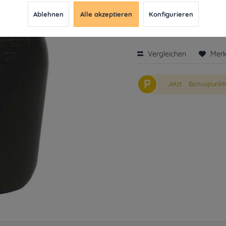
inkl. MwSt.
ab 49€ versandkosten
Ablehnen
Alle akzeptieren
Konfigurieren
Derzeit leider nicht liefe
Vergleichen
Mer
P
Jetzt
Bonuspunkte