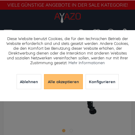
VIELE GÜNSTIGE ANGEBOTE IN DER SALE KATEGORIE!
Menü
Diese Website benutzt Cookies, die für den technischen Betrieb der
Website erforderlich sind und stets gesetzt werden. Andere Cookies,
die den Komfort bei Benutzung dieser Website erhöhen, der
Trinkflaschen & Boxen
Direktwerbung dienen oder die Interaktion mit anderen Websites
und sozialen Netzwerken vereinfachen sollen, werden nur mit Ihrer
Zustimmung gesetzt.
Mehr Informationen
Ablehnen
Alle akzeptieren
Konfigurieren