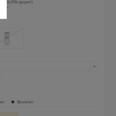
€ *
(16,05% gespart)
frei**
rbar
n
ken
Bewerten