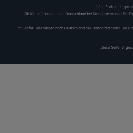
* Alle Preise inkl. ges
** Gilt für Lieferungen nach Deutschland bei Standardversand. Bei 
*** Gilt für Lieferungen nach Deutschland bei Standardversand. Bei Ex
Diese Seite ist g