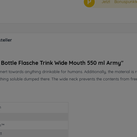
P
Jetzt
Bonuspunkte
teller
 Bottle Flasche Trink Wide Mouth 550 ml Army"
 inert towards anything drinkable for humans. Additionally, the material is r
thing soluble dumped there. The wide neck prevents the contents from free

an™
tt