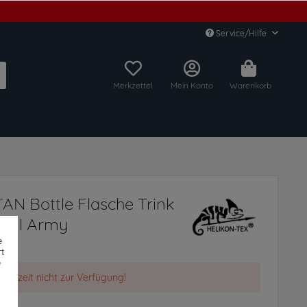
Service/Hilfe
Merkzettel
Mein Konto
Warenkorb
TAN Bottle Flasche Trink
 ml Army
e
t
e
t derzeit nicht zur Verfügung!