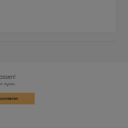
assen!
on Ayazo.
bonnieren