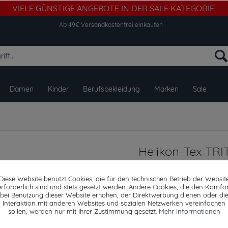
VIELE GÜNSTIGE ANGEBOTE IN DER SALE KATEGORIE!
Ab 49€ Versandkostenfrei einkaufen
Damen
Kinder
Berufsbekleidung
Marken
Sale
Helikon-Tex TRI
Wide Mouth 550
Diese Website benutzt Cookies, die für den technischen Betrieb der Websit
erforderlich sind und stets gesetzt werden. Andere Cookies, die den Komfor
bei Benutzung dieser Website erhöhen, der Direktwerbung dienen oder di
Interaktion mit anderen Websites und sozialen Netzwerken vereinfachen
Dieser Artikel steh
sollen, werden nur mit Ihrer Zustimmung gesetzt.
Mehr Informationen