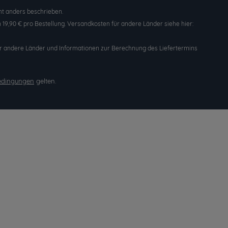
t anders beschrieben.
19,90 € pro Bestellung. Versandkosten für andere Länder siehe hier:
n für andere Länder und Informationen zur Berechnung des Liefertermins
edingungen
gelten.