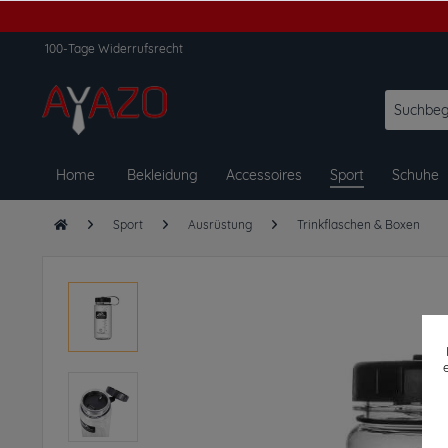
100-Tage Widerrufsrecht
Home
Bekleidung
Accessoires
Sport
Schuhe
Sport
Ausrüstung
Trinkflaschen & Boxen