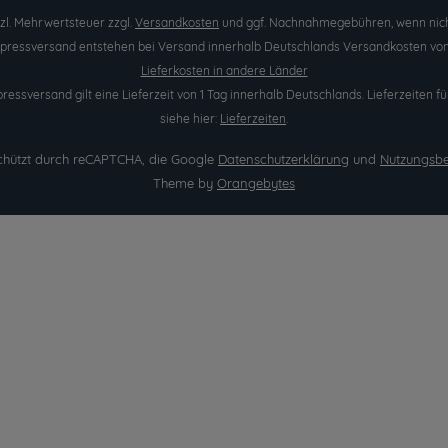
etzl. Mehrwertsteuer zzgl.
Versandkosten
und ggf. Nachnahmegebühren, wenn nich
Expressversand entstehen bei Versand innerhalb Deutschlands Versandkosten von 
Lieferkosten in andere Länder
pressversand gilt eine Lieferzeit von 1 Tag innerhalb Deutschlands. Lieferzeite
siehe hier:
Lieferzeiten
.
eschützt durch reCAPTCHA, die Google
Datenschutzerklärung
und
Nutzungsb
Theme by
Orangebytes