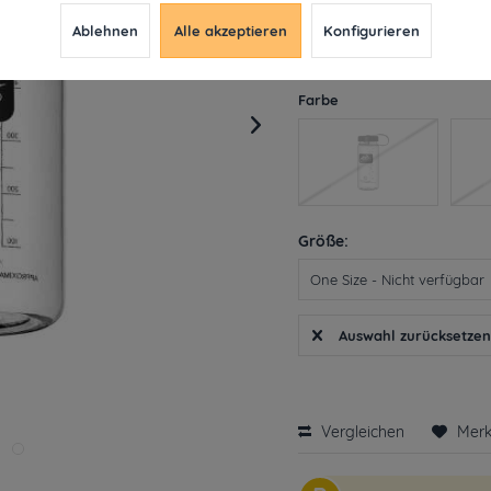
9,99 € *
11,90 
Ablehnen
Alle akzeptieren
Konfigurieren
inkl. MwSt.
ab 49€ versandkosten
Derzeit leider nicht liefe
Farbe
Größe:
Auswahl zurücksetze
Vergleichen
Mer