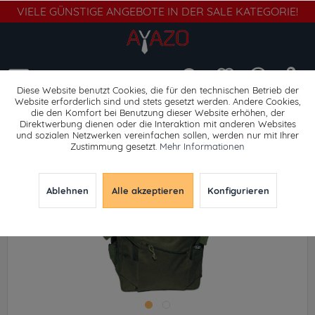
VIELE GÜNSTIGE ANGEBOTE IN DER SALE KATEGORIE!
Menü
Diese Website benutzt Cookies, die für den technischen Betrieb der
Website erforderlich sind und stets gesetzt werden. Andere Cookies,
die den Komfort bei Benutzung dieser Website erhöhen, der
Trekkingrucksäcke
Direktwerbung dienen oder die Interaktion mit anderen Websites
und sozialen Netzwerken vereinfachen sollen, werden nur mit Ihrer
Zustimmung gesetzt.
Mehr Informationen
Ablehnen
Alle akzeptieren
Konfigurieren