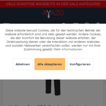
VIELE GÜNSTIGE ANGEBOTE IN DER SALE KATEGORIE!
Menü
Diese Website benutzt Cookies, die für den technischen Betrieb der
Website erforderlich sind und stets gesetzt werden. Andere Cookies,
die den Komfort bei Benutzung dieser Website erhöhen, der
Cargohosen
Direktwerbung dienen oder die Interaktion mit anderen Websites
und sozialen Netzwerken vereinfachen sollen, werden nur mit Ihrer
Zustimmung gesetzt.
Mehr Informationen
Ablehnen
Alle akzeptieren
Konfigurieren