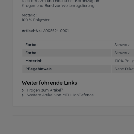
Klett am Arm und elastischer Kordelzug am
Kragen und Bund zur Weitenregulierung
Material:
100 % Polyester
Artikel-Nr.:
A008524-0001
Farbe:
Schwarz
Farbe:
Schwarz
Material:
100% Polye
Pflegehinweis:
Siehe Etike
Weiterführende Links
Fragen zum Artikel?
Weitere Artikel von MFHHighDefence