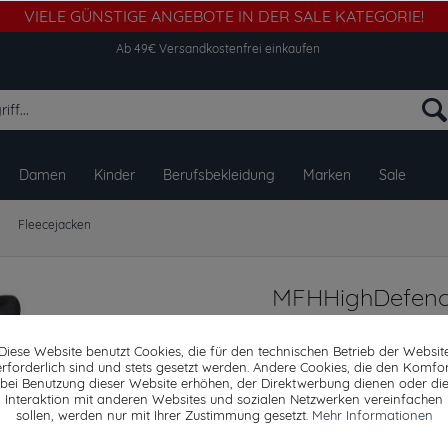
VIELE GÜNSTIGE ANGEBOTE IN DER SALE KATEGORIE!
Ab 49€ Versandkostenfrei einkaufen
Damen
Kinder
Berufsbekleidung
Marken
Sale
Fleecejacken
MFHHighDefence
Strike
Diese Website benutzt Cookies, die für den technischen Betrieb der Websit
erforderlich sind und stets gesetzt werden. Andere Cookies, die den Komfor
bei Benutzung dieser Website erhöhen, der Direktwerbung dienen oder di
Interaktion mit anderen Websites und sozialen Netzwerken vereinfachen
Dieser Artikel steh
sollen, werden nur mit Ihrer Zustimmung gesetzt.
Mehr Informationen