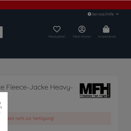
Service/Hilfe
Merkzettel
Mein Konto
Warenkorb
 Fleece-Jacke Heavy-
e
t
e
t derzeit nicht zur Verfügung!