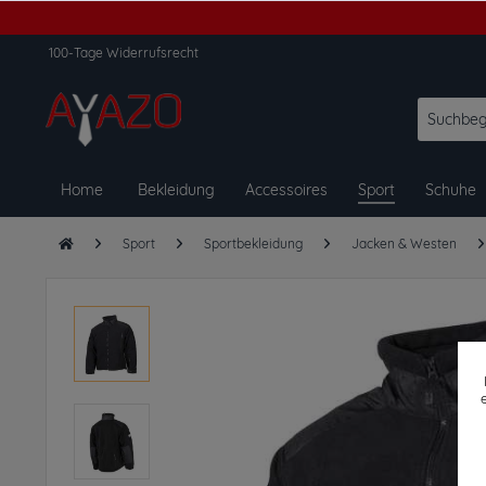
100-Tage Widerrufsrecht
Home
Bekleidung
Accessoires
Sport
Schuhe
Sport
Sportbekleidung
Jacken & Westen