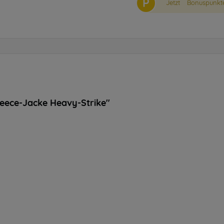
P
Jetzt
Bonuspunkte
eece-Jacke Heavy-Strike"