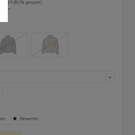
,49 € *
(81,1% gespart)
frei**
rbar
n
ken
Bewerten