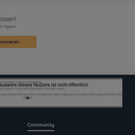
assen!
on Ayazo.
bonnieren
Community