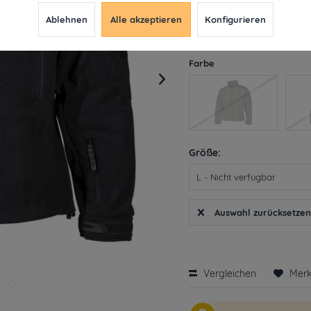
22,39 € *
118
Ablehnen
Alle akzeptieren
Konfigurieren
inkl. MwSt.
ab 49€ versandkosten
Derzeit leider nicht liefe
Farbe
Größe:
Auswahl zurücksetze
Vergleichen
Mer