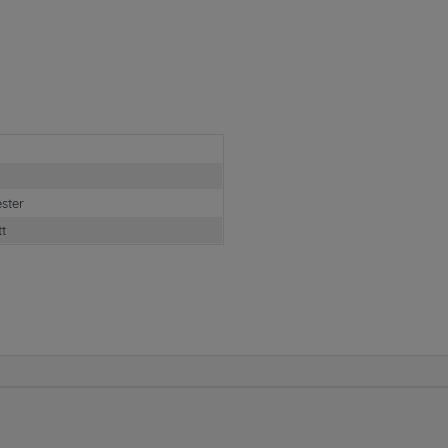
ster
tt