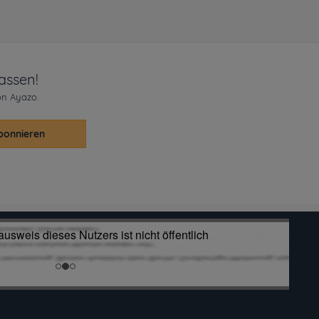
assen!
on Ayazo.
bonnieren