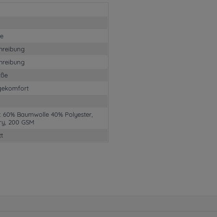
e
hreibung
hreibung
öße
gekomfort
1: 60% Baumwolle 40% Polyester,
ry, 200 GSM
tt