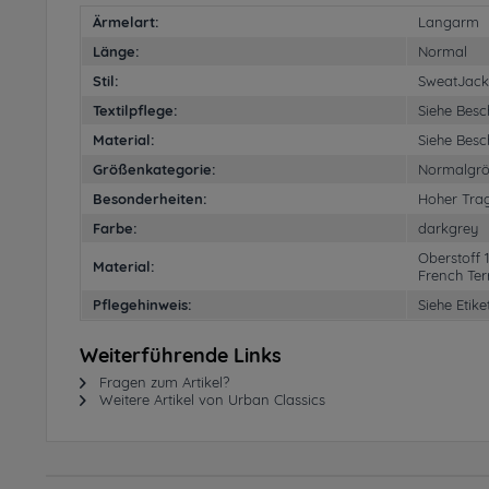
Ärmelart:
Langarm
Länge:
Normal
Stil:
SweatJack
Textilpflege:
Siehe Besc
Material:
Siehe Besc
Größenkategorie:
Normalgr
Besonderheiten:
Hoher Tra
Farbe:
darkgrey
Oberstoff 
Material:
French Ter
Pflegehinweis:
Siehe Etike
Weiterführende Links
Fragen zum Artikel?
Weitere Artikel von Urban Classics