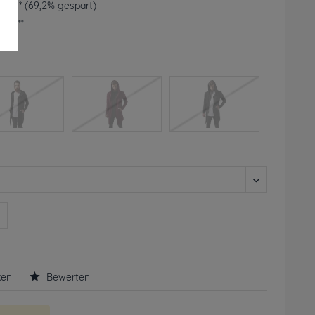
90 € *
(69,2% gespart)
frei**
rbar
n
ken
Bewerten