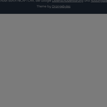
eschützt durch reCAPTCHA, die Google
Datenschutzerklärung
und
Nutzungsb
Theme by
Orangebytes