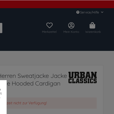
Service/Hilfe
Merkzettel
Mein Konto
Warenkorb
Herren Sweatjacke Jacke
d Dye Hooded Cardigan
e
t
e
t derzeit nicht zur Verfügung!