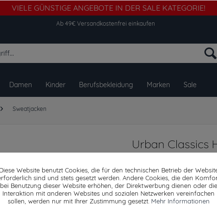
VIELE GÜNSTIGE ANGEBOTE IN DER SALE KATEGORIE!
Ab 49€ Versandkostenfrei einkaufen
Damen
Kinder
Berufsbekleidung
Marken
Sale
Sweatjacken
Urban Classics 
Sweatshirt Col
Diese Website benutzt Cookies, die für den technischen Betrieb der Websit
erforderlich sind und stets gesetzt werden. Andere Cookies, die den Komfor
bei Benutzung dieser Website erhöhen, der Direktwerbung dienen oder di
Interaktion mit anderen Websites und sozialen Netzwerken vereinfachen
Dieser Artikel steh
sollen, werden nur mit Ihrer Zustimmung gesetzt.
Mehr Informationen