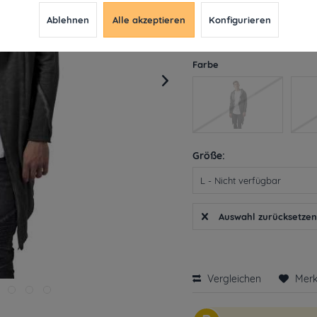
12,29 € *
39,
Ablehnen
Alle akzeptieren
Konfigurieren
inkl. MwSt.
ab 49€ versandkosten
Derzeit leider nicht liefe
Farbe
Größe:
Auswahl zurücksetze
Vergleichen
Mer