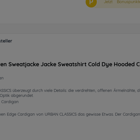
P
Jetzt
Bonuspunkte
teller
ren Sweatjacke Jacke Sweatshirt Cold Dye Hooded 
an
CS überzeugt durch viele Details: die verdrehten, offenen Ärmelnähte, di
-Optik abgerundet.
 Cardigan
pen Edge Cardigan von URBAN CLASSICS das gewisse Etwas. Der Cardigan 