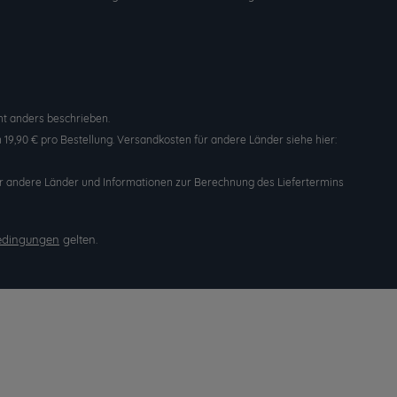
t anders beschrieben.
19,90 € pro Bestellung. Versandkosten für andere Länder siehe hier:
n für andere Länder und Informationen zur Berechnung des Liefertermins
edingungen
gelten.