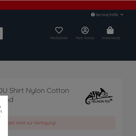
Service/Hilfe
Merkzettel
Mein Konto
Warenkorb
U Shirt Nylon Cotton
Hemd
e
t
e
t derzeit nicht zur Verfügung!