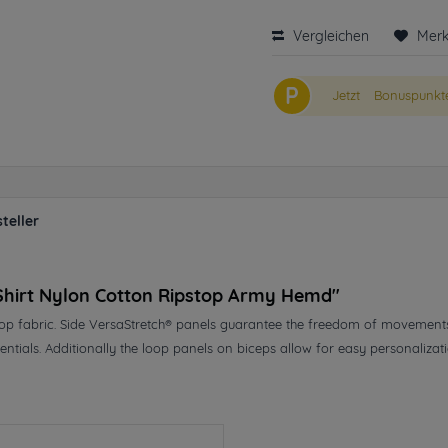
Vergleichen
Mer
P
Jetzt
Bonuspunkte
teller
Shirt Nylon Cotton Ripstop Army Hemd"
top fabric. Side VersaStretch® panels guarantee the freedom of movements
tials. Additionally the loop panels on biceps allow for easy personalizatio