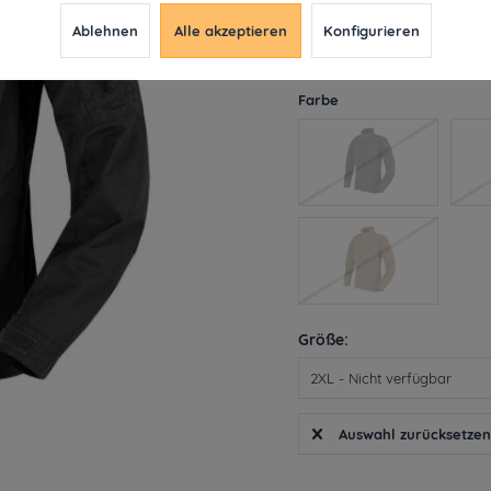
27,29 € *
78
Ablehnen
Alle akzeptieren
Konfigurieren
inkl. MwSt.
ab 49€ versandkosten
Derzeit leider nicht liefe
Farbe
Größe:
Auswahl zurücksetze