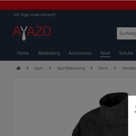
100-Tage Widerrufsrecht
Home
Bekleidung
Accessoires
Sport
Schuhe
Sport
Sportbekleidung
Shirts
Hemde