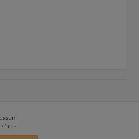
assen!
on Ayazo.