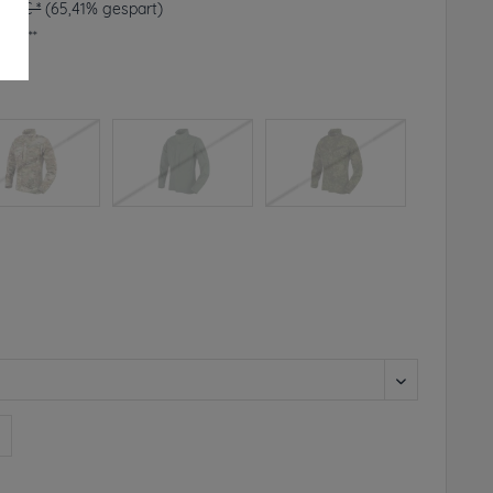
,90 € *
(65,41% gespart)
frei**
rbar
n