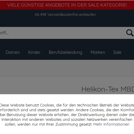
VIELE GÜNSTIGE ANGEBOTE IN DER SALE KATEGORIE!
Ab 49€ Versandkostenfrei einkaufen
Damen
Kinder
Berufsbekleidung
Marken
Sale
n
Helikon-Tex MBD
Ripstop Army 
Diese Website benutzt Cookies, die für den technischen Betrieb der Websit
erforderlich sind und stets gesetzt werden. Andere Cookies, die den Komfor
bei Benutzung dieser Website erhöhen, der Direktwerbung dienen oder di
Interaktion mit anderen Websites und sozialen Netzwerken vereinfachen
Dieser Artikel steh
sollen, werden nur mit Ihrer Zustimmung gesetzt.
Mehr Informationen