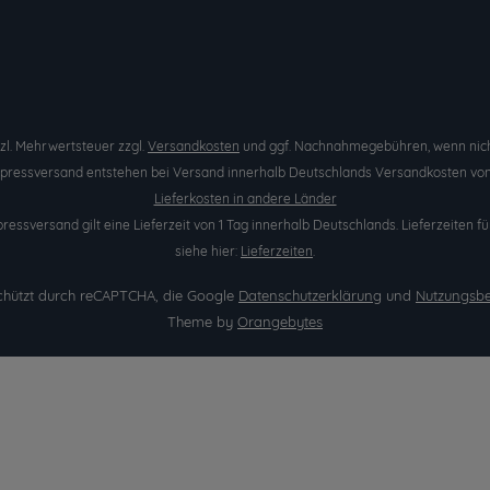
etzl. Mehrwertsteuer zzgl.
Versandkosten
und ggf. Nachnahmegebühren, wenn nich
Expressversand entstehen bei Versand innerhalb Deutschlands Versandkosten von 
Lieferkosten in andere Länder
pressversand gilt eine Lieferzeit von 1 Tag innerhalb Deutschlands. Lieferzeite
siehe hier:
Lieferzeiten
.
eschützt durch reCAPTCHA, die Google
Datenschutzerklärung
und
Nutzungsb
Theme by
Orangebytes