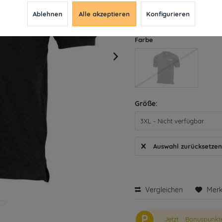
inkl. MwSt.
ab 49€ versandkosten
Ablehnen
Alle akzeptieren
Konfigurieren
Derzeit leider nicht liefe
Farbe
Größe:
Auswahl zurücksetze
Vergleichen
Mer
P
Jetzt
Bonuspunkte