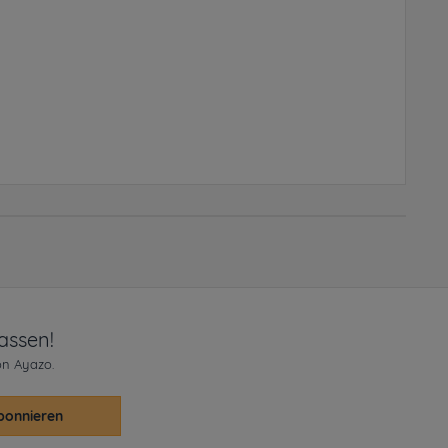
assen!
on Ayazo.
bonnieren