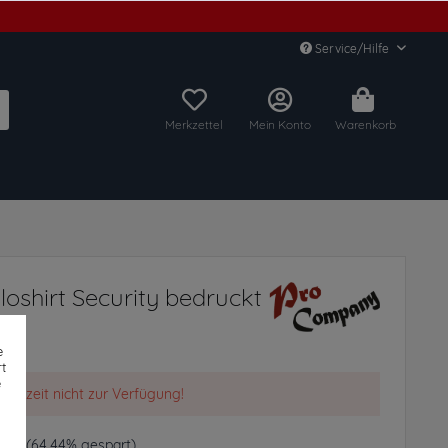
Service/Hilfe
Merkzettel
Mein Konto
Warenkorb
shirt Security bedruckt
e
t
e
t derzeit nicht zur Verfügung!
 € *
(64,44% gespart)