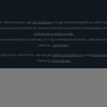
etzl. Mehrwertsteuer zzgl.
Versandkosten
und ggf. Nachnahmegebühren, wenn nich
Expressversand entstehen bei Versand innerhalb Deutschlands Versandkosten von 
Lieferkosten in andere Länder
pressversand gilt eine Lieferzeit von 1 Tag innerhalb Deutschlands. Lieferzeite
siehe hier:
Lieferzeiten
.
eschützt durch reCAPTCHA, die Google
Datenschutzerklärung
und
Nutzungsb
Theme by
Orangebytes