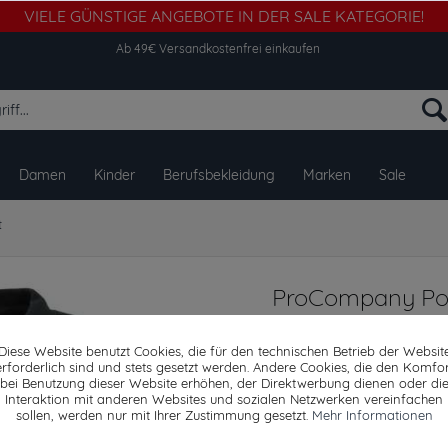
VIELE GÜNSTIGE ANGEBOTE IN DER SALE KATEGORIE!
Ab 49€ Versandkostenfrei einkaufen
Damen
Kinder
Berufsbekleidung
Marken
Sale
t
ProCompany Polo
Diese Website benutzt Cookies, die für den technischen Betrieb der Websit
erforderlich sind und stets gesetzt werden. Andere Cookies, die den Komfor
bei Benutzung dieser Website erhöhen, der Direktwerbung dienen oder di
Dieser Artikel steh
Interaktion mit anderen Websites und sozialen Netzwerken vereinfachen
sollen, werden nur mit Ihrer Zustimmung gesetzt.
Mehr Informationen
9,99 € *
28,09