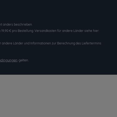
t anders beschrieben.
19,90 € pro Bestellung. Versandkosten für andere Länder siehe hier:
n für andere Länder und Informationen zur Berechnung des Liefertermins
edingungen
gelten.